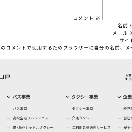
コメント
※
名前
メール
サイ
回のコメントで使用するためブラウザーに自分の名前、メ
バス事業
タクシー事業
企業
バス車両
タクシー車両
経営
高松空港リムジンバス
介護タクシー
会社
讃･瀬戸シャトルタクシー
ご利用者様送迎サービス
安全