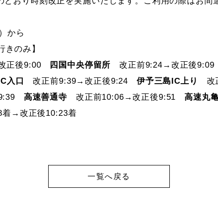
下記のとおり時刻改正を実施いたします。ご利用の際はお間
日）から
行きのみ】
改正後9:00
四国中央停留所
改正前9:24→改正後9:
IC入口
改正前9:39→改正後9:24
伊予三島IC上り
改正
9:39
高速善通寺
改正前10:06→改正後9:51
高速丸
8着→改正後10:23着
一覧へ戻る