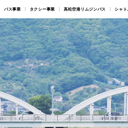
バス事業
タクシー事業
高松空港リムジンバス
シャト