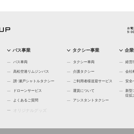
バス事業
タクシー事業
企業
バス車両
タクシー車両
経営
高松空港リムジンバス
介護タクシー
会社
讃･瀬戸シャトルタクシー
ご利用者様送迎サービス
安全
ドローンサービス
運賃について
新型
症拡
よくあるご質問
アシスタントタクシー
オリジナルグッズ